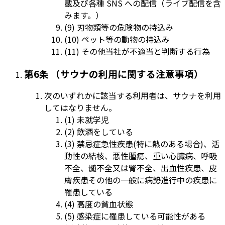
載及び各種 SNS への配信（ライブ配信を含
みます。）
(9) 刃物類等の危険物の持込み
(10) ペット等の動物の持込み
(11) その他当社が不適当と判断する行為
第6条 （サウナの利用に関する注意事項）
次のいずれかに該当する利用者は、サウナを利用
してはなりません。
(1) 未就学児
(2) 飲酒をしている
(3) 禁忌症急性疾患(特に熱のある場合)、活
動性の結核、悪性腫瘍、重い心臓病、呼吸
不全、髄不全又は腎不全、出血性疾患、皮
膚疾患その他の一般に病勢進行中の疾患に
罹患している
(4) 高度の貧血状態
(5) 感染症に罹患している可能性がある