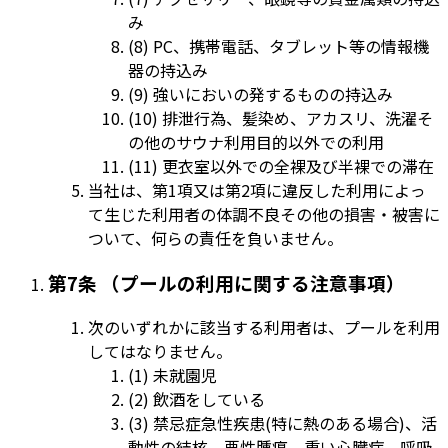
み
(8) PC、携帯電話、タブレット等の情報機
器の持込み
(9) 強いにおいの発するものの持込み
(10) 排泄行為、髪染め、アカスリ、洗濯そ
の他のサウナ利用目的以外での利用
(11) 更衣室以外での全裸及び半裸での滞在
当社は、第1項又は第2項に違反した利用によっ
て生じた利用者の体調不良その他の損害・被害に
ついて、何らの責任を負いません。
第7条 （プールの利用に関する注意事項）
次のいずれかに該当する利用者は、プールを利用
してはなりません。
(1) 未就園児
(2) 飲酒をしている
(3) 禁忌症急性疾患(特に熱のある場合)、活
動性の結核、悪性腫瘍、重い心臓病、呼吸